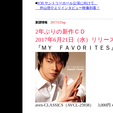
■
9/30 サントリーホール公演に向けて、
外山啓介よりインタビュー映像到着！
新譜情報
2017/5/25up
2年ぶりの新作ＣＤ
2017年6月21日（水）リリー
『ＭＹ ＦＡＶＯＲＩＴＥＳ
avex-CLASSICS（AVCL-25938） 3,000